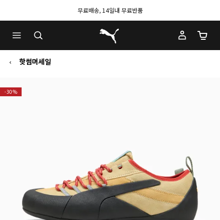
무료배송, 14일내 무료반품
푸마 홈
장바구
핫썸머세일
-30%