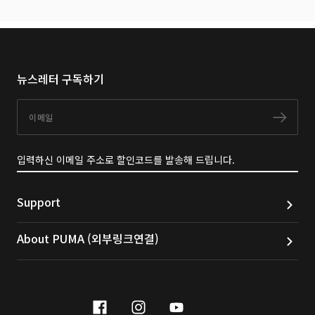
뉴스레터 구독하기
이메일
구독
입력하신 이메일 주소로 할인코드를 발송해 드립니다.
Support
About PUMA (외부링크연결)
facebook
instagram
youtube
naver