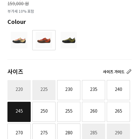
159,000 원
로
부가세 10% 포함
Colour
사이즈
사이즈 가이드
재고없음
재고없음
220
225
230
235
240
245
250
255
260
265
재고없음
재고없음
270
275
280
285
290