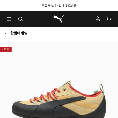
무료배송, 14일내 무료반품
푸마 홈
장바구
핫썸머세일
-30%