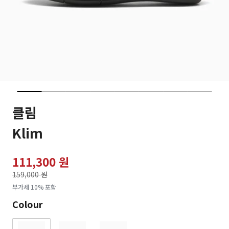
클림
Klim
111,300 원
가격인하
159,000 원
로
부가세 10% 포함
Colour