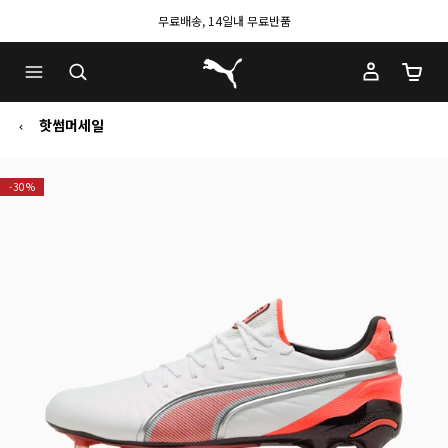
무료배송, 14일내 무료반품
푸마 홈
장바구
핫썸머세일
-30%