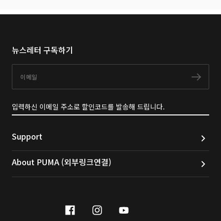
뉴스레터 구독하기
이메일
구독
입력하신 이메일 주소로 할인코드를 발송해 드립니다.
Support
About PUMA (외부링크연결)
facebook
instagram
youtube
naver