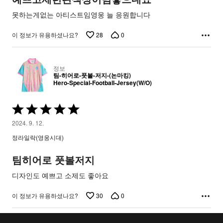
됨
못하는게없는 아티스트임영웅 늘 응원합니다
28
0
이 정보가 유용하셨나요?
정보
팀-히어로-풋볼-저지-(논마킹)
Hero-Special-Football-Jersey(W/O)
5
중
2024. 9. 12.
5
정라일락(영웅시대)
평
가
팀히어로 풋볼저지
됨
디자인도 예쁘고 소제도 좋아요
30
0
이 정보가 유용하셨나요?