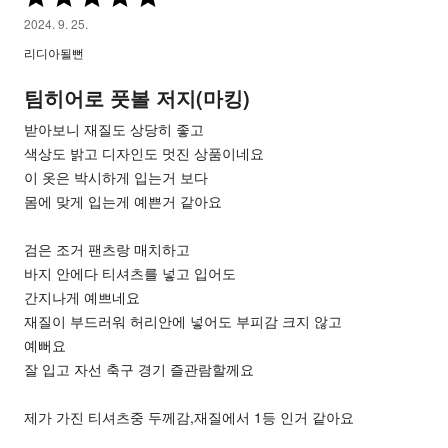
중
2024. 9. 25.
5
리디아될뻔
평
가
팀히어로 풋볼 저지(마킹)
됨
받아보니 재질도 상당히 좋고
색상도 밝고 디자인도 멋진 상품이네요
이 옷은 박시하게 입는거 보다
몸에 맞게 입는게 예쁜거 같아요
검은 조거 팬츠랑 매치하고
바지 안에다 티셔츠를 넣고 입어도
간지나게 예쁘네요
재질이 부드러워 허리안에 넣어도 부피감 크지 않고
예뻐요
잘 입고 자선 축구 경기 즐관람할께요
제가 가진 티셔츠중 두께감,재질에서 1등 인거 같아요