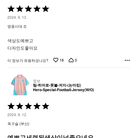
5
중
2024. 9. 13.
5
영웅시대 조
평
가
색상도예쁘고
됨
디자인도좋아요
18
0
이 정보가 유용하셨나요?
정보
팀-히어로-풋볼-저지-(논마킹)
Hero-Special-Football-Jersey(W/O)
5
중
2024. 9. 12.
5
옥구슬 (부산)
평
가
예쁘고세련된색상이넘좋으네요