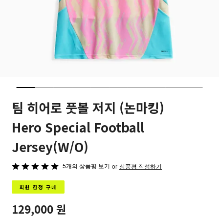
팀 히어로 풋볼 저지 (논마킹)
Hero Special Football
Jersey(W/O)
5개의 상품평 보기
5
or
상품평 작성하기
중
회원 한정 구매
5
평
129,000 원
가