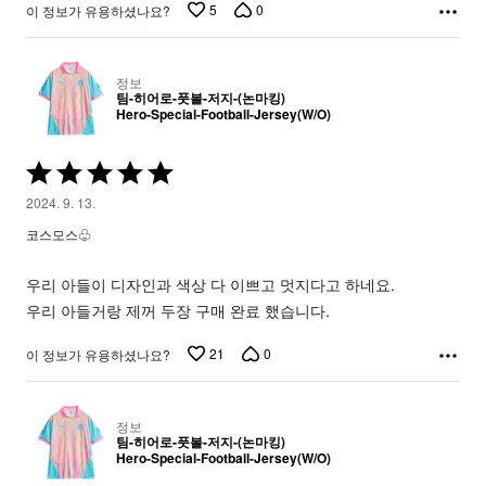
5
0
이 정보가 유용하셨나요?
정보
팀-히어로-풋볼-저지-(논마킹)
Hero-Special-Football-Jersey(W/O)
5
중
2024. 9. 13.
5
코스모스♧
평
가
우리 아들이 디자인과 색상 다 이쁘고 멋지다고 하네요.
됨
우리 아들거랑 제꺼 두장 구매 완료 했습니다.
21
0
이 정보가 유용하셨나요?
정보
팀-히어로-풋볼-저지-(논마킹)
Hero-Special-Football-Jersey(W/O)