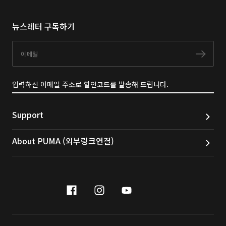
뉴스레터 구독하기
이메일
구독
입력하신 이메일 주소로 할인코드를 발송해 드립니다.
Support
About PUMA (외부링크연결)
facebook
instagram
youtube
naver