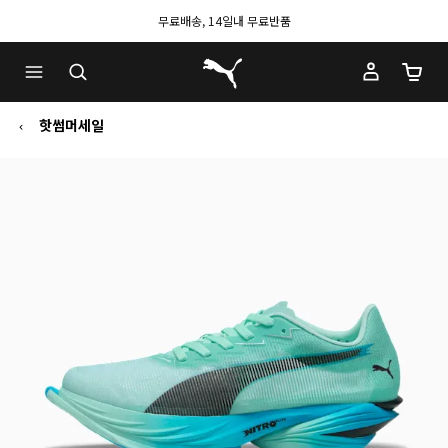
무료배송, 14일내 무료반품
푸마 홈
장바구
핫썸머세일