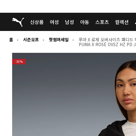
푸마 홈
신상품
여성
남성
아동
스포츠
컬렉션
홈
시즌오프
핫썸머세일
푸마 X 로제 오버사이즈 패디드 
PUMA X ROSÉ OVSZ HZ PD 
-30%