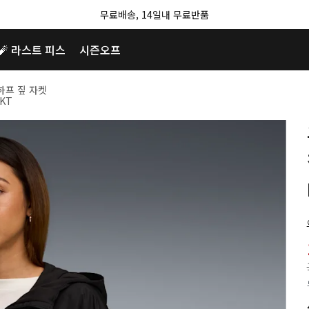
무료배송, 14일내 무료반품
🧨 라스트 피스
시즌오프
하프 짚 자켓
JKT