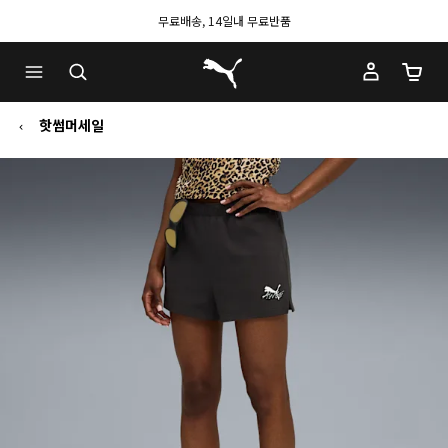
무료배송, 14일내 무료반품
푸마 홈
장바구
핫썸머세일