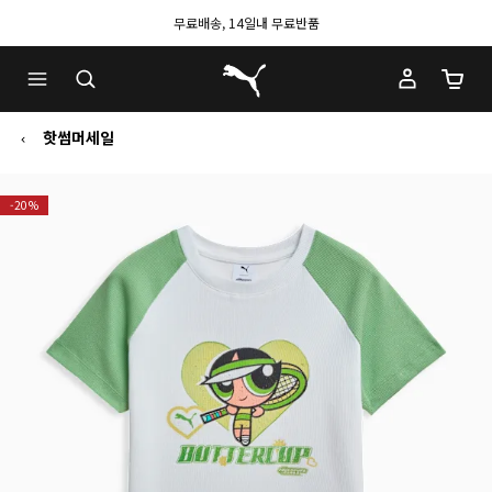
무료배송, 14일내 무료반품
푸마 홈
장바구
핫썸머세일
-20%