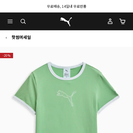
무료배송, 14일내 무료반품
푸마 홈
장바구
핫썸머세일
-20%