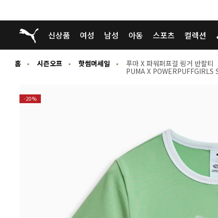
푸마 홈
신상품
여성
남성
아동
스포츠
컬렉션
홈
시즌오프
핫썸머세일
푸마 X 파워퍼프걸 링거 반팔티
PUMA X POWERPUFFGIRLS S
-20%