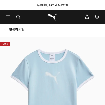
무료배송, 14일내 무료반품
푸마 홈
장바구
핫썸머세일
-20%