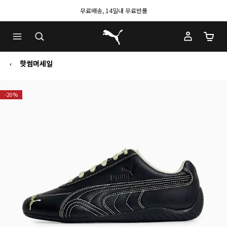
무료배송, 14일내 무료반품
푸마 홈
장바구
핫썸머세일
-20%