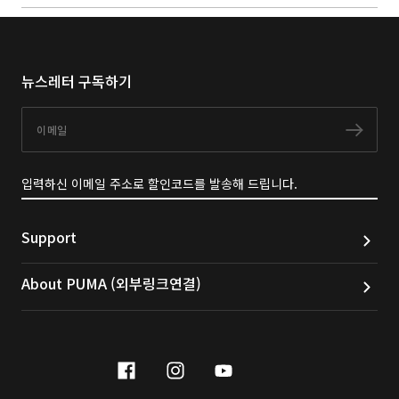
뉴스레터 구독하기
이메일
구독
입력하신 이메일 주소로 할인코드를 발송해 드립니다.
Support
About PUMA (외부링크연결)
facebook
instagram
youtube
naver