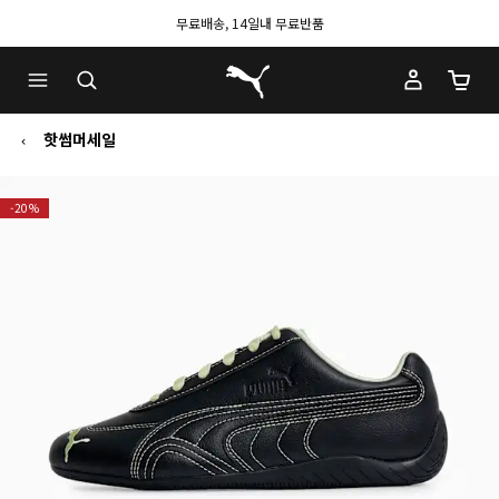
무료배송, 14일내 무료반품
푸마 홈
장바구
핫썸머세일
-20%