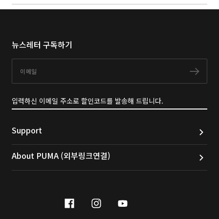
뉴스레터 구독하기
이메일
구독
입력하신 이메일 주소로 할인코드를 발송해 드립니다.
Support
About PUMA (외부링크연결)
facebook
instagram
youtube
naver