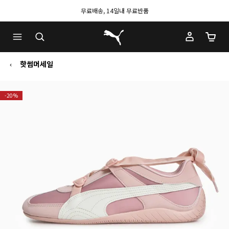
무료배송, 14일내 무료반품
푸마 홈
장바구
핫썸머세일
-20%