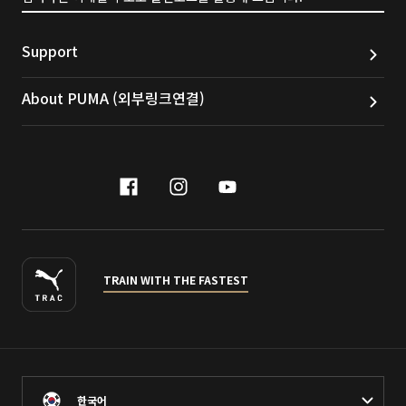
Support
About PUMA (외부링크연결)
facebook
instagram
youtube
naver
TRAIN WITH THE FASTEST
한국어