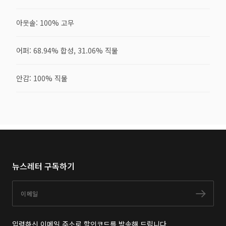
아웃솔: 100% 고무
어퍼: 68.94% 합성, 31.06% 직물
안감: 100% 직물
뉴스레터 구독하기
이메일
구독
입력하신 이메일 주소로 할인코드를 발송해 드립니다.