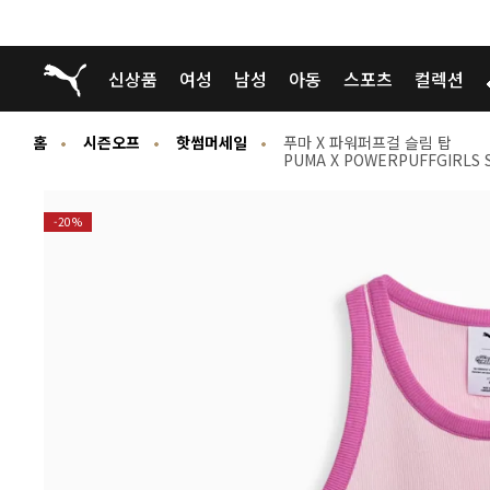
푸마 홈
신상품
여성
남성
아동
스포츠
컬렉션
홈
시즌오프
핫썸머세일
푸마 X 파워퍼프걸 슬림 탑
PUMA X POWERPUFFGIRLS S
-20%