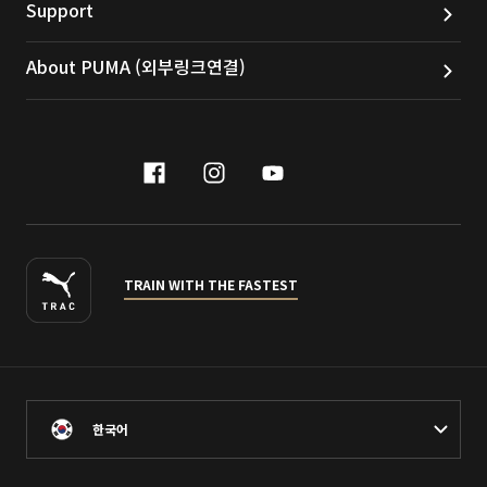
Support
About PUMA (외부링크연결)
facebook
instagram
youtube
naver
TRAIN WITH THE FASTEST
한국어