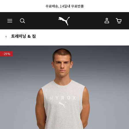
무료배송, 14일내 무료반품
푸마 홈
장바구
트레이닝 & 짐
-29%