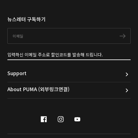
뉴스레터 구독하기
이메일
구독
입력하신 이메일 주소로 할인코드를 발송해 드립니다.
Support
About PUMA (외부링크연결)
facebook
instagram
youtube
naver