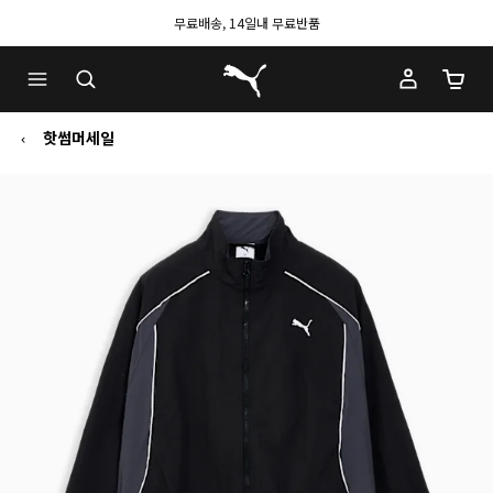
무료배송, 14일내 무료반품
푸마 홈
장바구
핫썸머세일