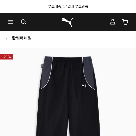
무료배송, 14일내 무료반품
푸마 홈
장바구
핫썸머세일
-20%