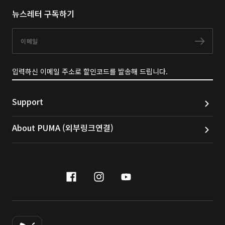
뉴스레터 구독하기
이메일
구독
입력하신 이메일 주소로 할인코드를 발송해 드립니다.
Support
About PUMA (외부링크연결)
facebook
instagram
youtube
naver