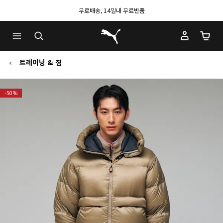
무료배송, 14일내 무료반품
푸마 홈
장바구
트레이닝 & 짐
-50%