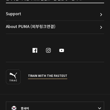
Support
About PUMA (외부링크연결)
facebook
instagram
youtube
naver
TRAIN WITH THE FASTEST
한국어