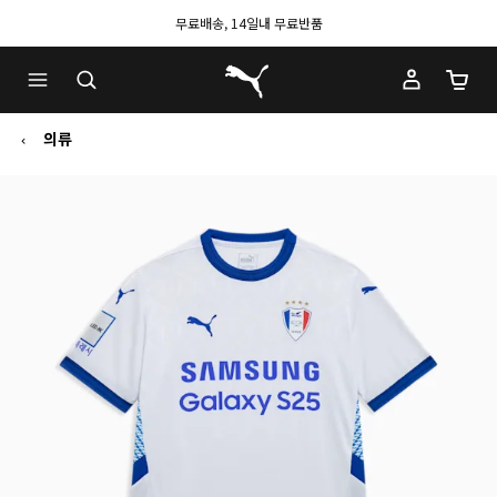
무료배송, 14일내 무료반품
푸마 홈
장바구
의류