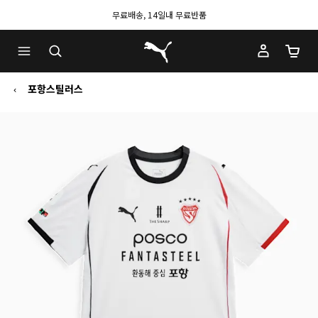
무료배송, 14일내 무료반품
푸마 홈
장바구
포항스틸러스