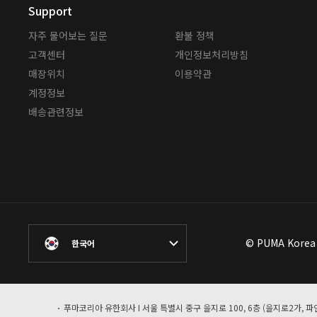
Support
자주 물어보는 질문
환불 정책
고객센터
개인정보처리방침
매장위치
이용약관
계정정보
배송관련정보
© PUMA Korea L
한국어
푸마코리아 유한회사 I 서울 특별시 중구 을지로 100, 6층 (을지로2가, 