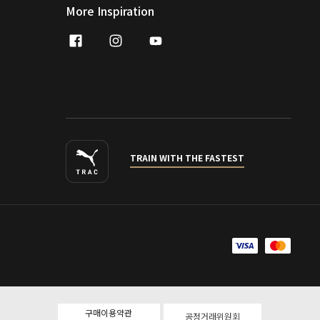
More Inspiration
facebook
instagram
youtube
naver
TRAIN WITH THE FASTEST
구매이용약관
공정거래위원회