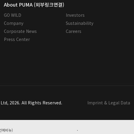
About PUMA (외부링크연결)
GO WILD
Investors
Company
Sustainability
Corporate News
Careers
Press Center
td, 2026. All Rights Reserved.
Imprint & Legal Data
파인에비뉴)