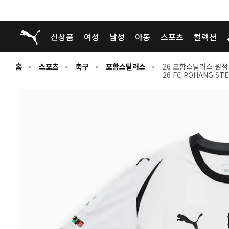
푸마 홈
신상품
여성
남성
아동
스포츠
컬렉션
홈
스포츠
축구
포항스틸러스
26 포항스틸러스 원정
26 FC POHANG ST