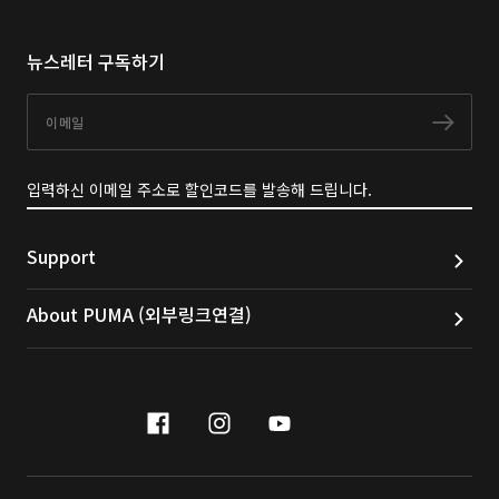
뉴스레터 구독하기
이메일
구독
입력하신 이메일 주소로 할인코드를 발송해 드립니다.
Support
About PUMA (외부링크연결)
facebook
instagram
youtube
naver