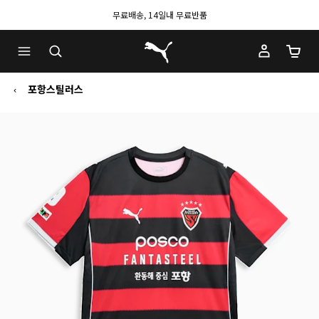
무료배송, 14일내 무료반품
푸마 홈
장바구
포항스틸러스