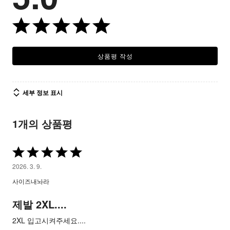
상품평 작성
세부 정보 표시
1개의 상품평
5
중
2026. 3. 9.
5
사이즈내놔라
평
가
제발 2XL....
됨
2XL 입고시켜주세요....