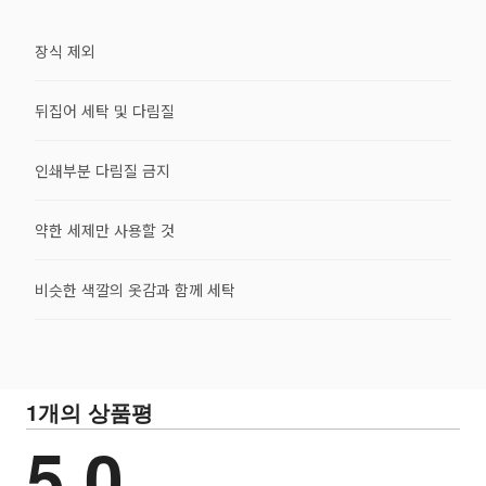
장식 제외
뒤집어 세탁 및 다림질
인쇄부분 다림질 금지
약한 세제만 사용할 것
비슷한 색깔의 옷감과 함께 세탁
1개의 상품평
5.0