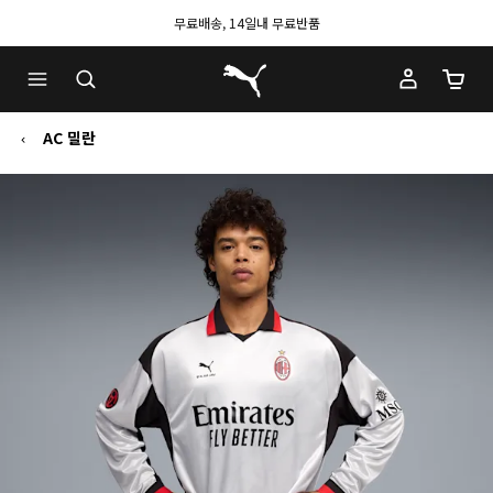
무료배송, 14일내 무료반품
푸마 홈
장바구
AC 밀란