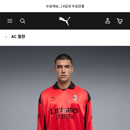
무료배송, 14일내 무료반품
푸마 홈
장바구
AC 밀란