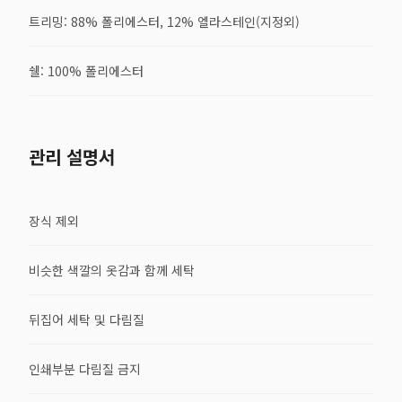
트리밍: 88% 폴리에스터, 12% 엘라스테인(지정외)
쉘: 100% 폴리에스터
관리 설명서
장식 제외
비슷한 색깔의 옷감과 함께 세탁
뒤집어 세탁 및 다림질
인쇄부분 다림질 금지