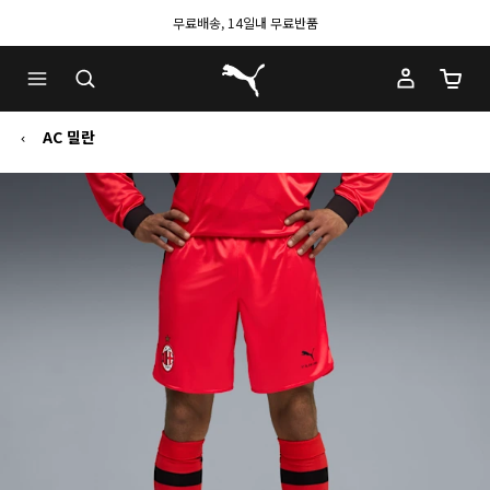
무료배송, 14일내 무료반품
푸마 홈
장바구
AC 밀란