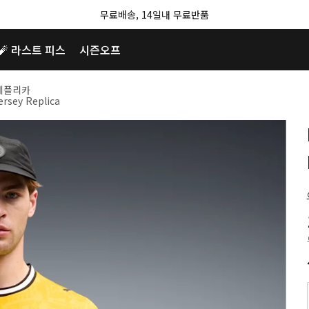
무료배송, 14일내 무료반품
🧨 라스트 피스
시즌오프
 레플리카
rsey Replica