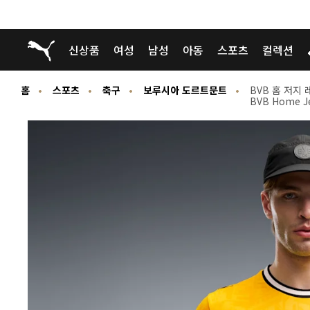
푸마 홈
신상품
여성
남성
아동
스포츠
컬렉션
홈
스포츠
축구
보루시아 도르트문트
BVB 홈 저지
BVB Home Je