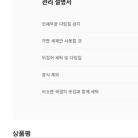
관리 설명서
인쇄부분 다림질 금지
약한 세제만 사용할 것
뒤집어 세탁 및 다림질
장식 제외
비슷한 색깔의 옷감과 함께 세탁
상품평