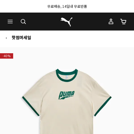
무료배송, 14일내 무료반품
푸마 홈
장바구
핫썸머세일
-40%