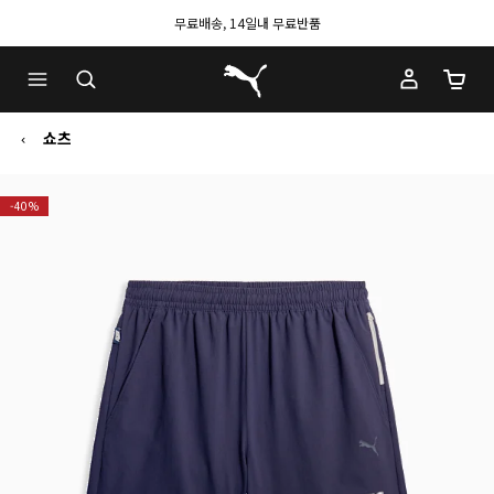
무료배송, 14일내 무료반품
푸마 홈
장바구
쇼츠
-40%