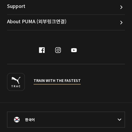
Support
About PUMA (외부링크연결)
facebook
instagram
youtube
naver
TRAIN WITH THE FASTEST
한국어