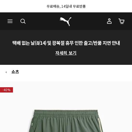
무료배송, 14일내 무료반품
푸마 홈
장바구
택배 없는 날(8/14) 및 광복절 휴무 인한 출고/반품 지연 안내
자세히 보기
쇼츠
-40%