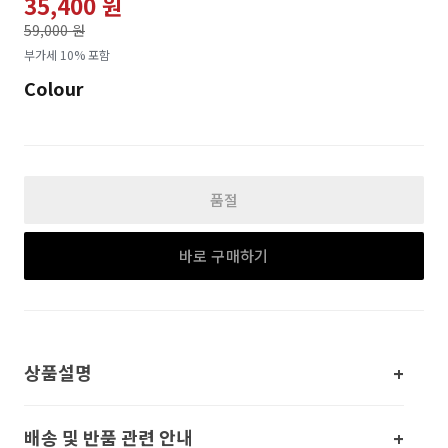
35,400 원
가격인하
59,000 원
로
부가세 10% 포함
Colour
품절
바로 구매하기
상품설명
배송 및 반품 관련 안내