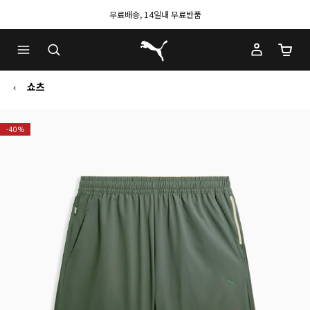
무료배송, 14일내 무료반품
푸마 홈
장바구
쇼츠
-40%