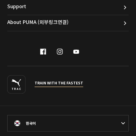
Support
About PUMA (외부링크연결)
facebook
instagram
youtube
naver
TRAIN WITH THE FASTEST
한국어