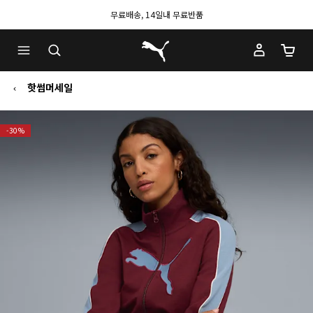
무료배송, 14일내 무료반품
푸마 홈
장바구
핫썸머세일
-30%