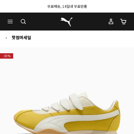
무료배송, 14일내 무료반품
푸마 홈
장바구
핫썸머세일
-30%