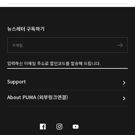
뉴스레터 구독하기
이메일
구독
입력하신 이메일 주소로 할인코드를 발송해 드립니다.
Support
About PUMA (외부링크연결)
facebook
instagram
youtube
naver