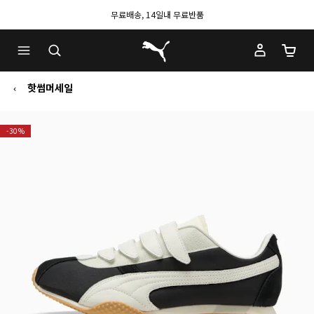
무료배송, 14일내 무료반품
푸마 홈
장바구
핫썸머세일
-30%