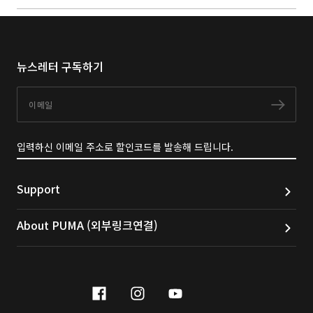
뉴스레터 구독하기
이메일
구독
입력하신 이메일 주소로 할인코드를 발송해 드립니다.
Support
About PUMA (외부링크연결)
facebook
instagram
youtube
naver