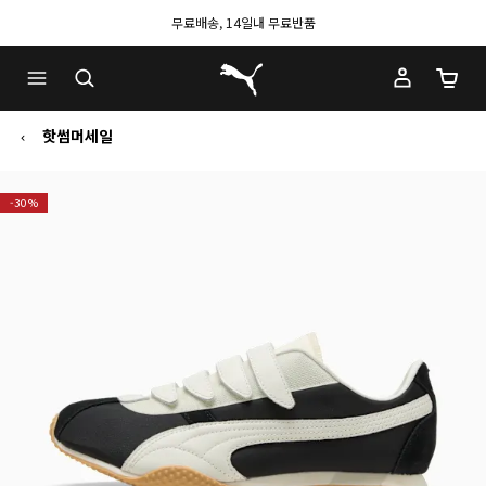
무료배송, 14일내 무료반품
푸마 홈
장바구
핫썸머세일
-30%