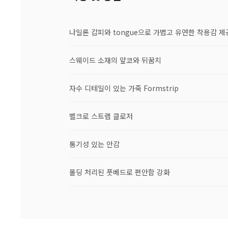
나일론 갑피와 tongue으로 가볍고 유연한 착용감 제
스웨이드 소재의 앞코와 뒤꿈치
자수 디테일이 있는 가죽 Formstrip
벨크로 스트랩 클로저
통기성 있는 안감
몰딩 처리된 풋베드로 편안함 강화