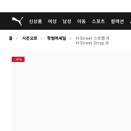
푸마 홈
신상품
여성
남성
아동
스포츠
컬렉션
홈
시즌오프
핫썸머세일
H-Street 스트랩 N
H-Street Strap N
-30%