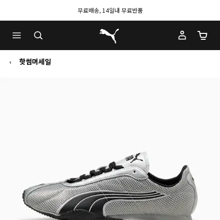
무료배송, 14일내 무료반품
푸마 홈
장바구
핫썸머세일