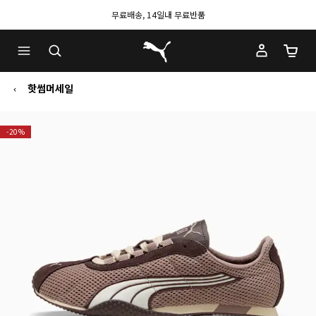
무료배송, 14일내 무료반품
푸마 홈
장바구
핫썸머세일
-20%