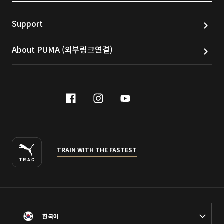
Support
About PUMA (외부링크연결)
facebook
instagram
youtube
naver
TRAIN WITH THE FASTEST
한국어