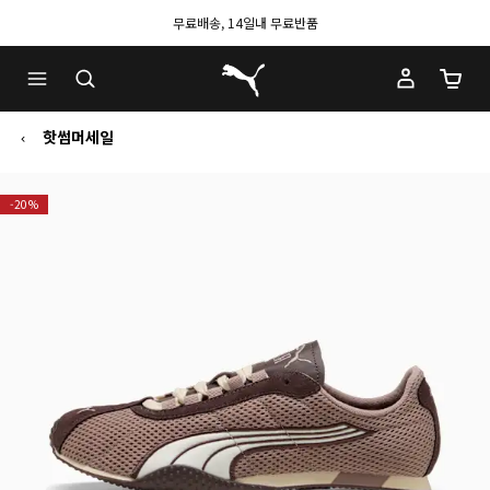
무료배송, 14일내 무료반품
푸마 홈
장바구
핫썸머세일
-20%