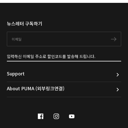
뉴스레터 구독하기
이메일
구독
입력하신 이메일 주소로 할인코드를 발송해 드립니다.
Support
About PUMA (외부링크연결)
facebook
instagram
youtube
naver