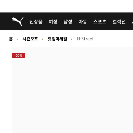
푸마 홈
신상품
여성
남성
아동
스포츠
컬렉션
홈
시즌오프
핫썸머세일
H-Street
-20%