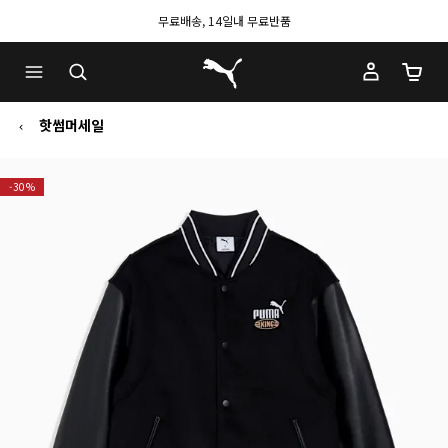
무료배송, 14일내 무료반품
푸마 홈
장바구
핫썸머세일
-30%