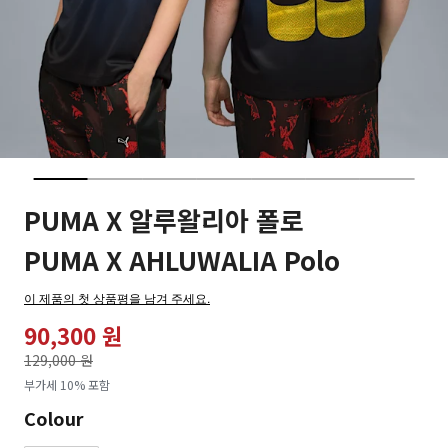
PUMA X 알루왈리아 폴로
PUMA X AHLUWALIA Polo
이 제품의 첫 상품평을 남겨 주세요.
90,300 원
가격인하
129,000 원
로
부가세 10% 포함
Colour