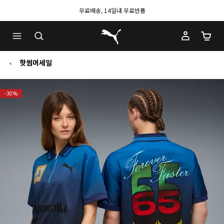
무료배송, 14일내 무료반품
푸마 홈
장바구
핫썸머세일
-30%