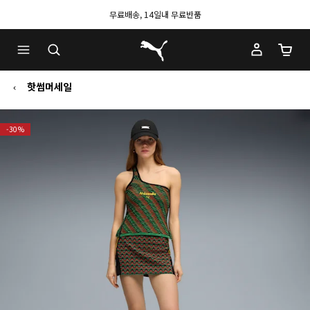
무료배송, 14일내 무료반품
푸마 홈
장바구
핫썸머세일
-30%