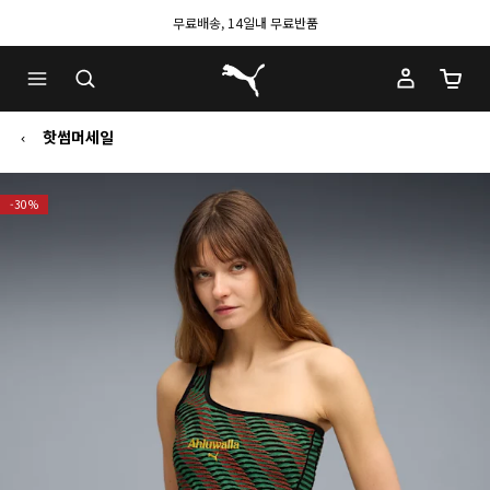
무료배송, 14일내 무료반품
푸마 홈
장바구
핫썸머세일
-30%