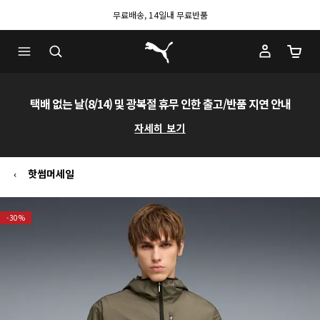
무료배송, 14일내 무료반품
푸마 홈
장바구
택배 없는 날(8/14) 및 광복절 휴무 인한 출고/반품 지연 안내
자세히 보기
핫썸머세일
-30%