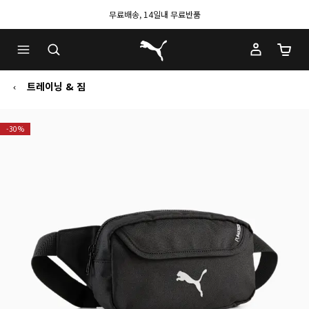
무료배송, 14일내 무료반품
푸마 홈
장바구
트레이닝 & 짐
-30%