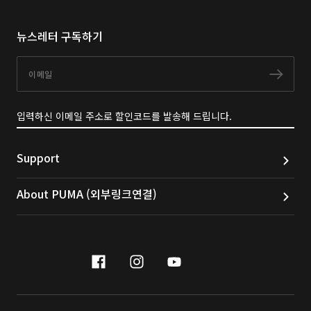
뉴스레터 구독하기
이메일
구독
입력하신 이메일 주소로 할인코드를 발송해 드립니다.
Support
About PUMA (외부링크연결)
facebook
instagram
youtube
naver