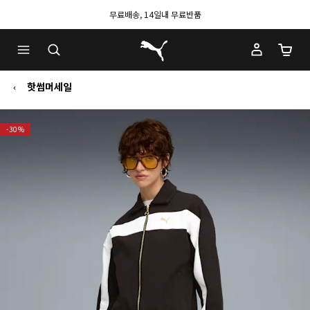
무료배송, 14일내 무료반품
푸마 홈
장바구
핫썸머세일
-30%