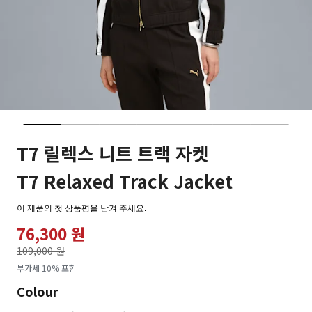
T7 릴렉스 니트 트랙 자켓
T7 Relaxed Track Jacket
이 제품의 첫 상품평을 남겨 주세요.
76,300 원
가격인하
109,000 원
로
부가세 10% 포함
Colour