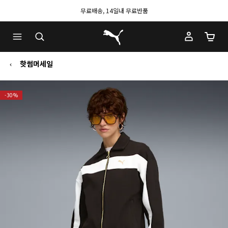
무료배송, 14일내 무료반품
푸마 홈
장바구
핫썸머세일
-30%