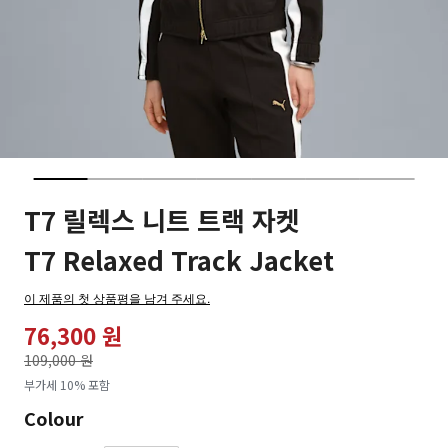
T7 릴렉스 니트 트랙 자켓
T7 Relaxed Track Jacket
이 제품의 첫 상품평을 남겨 주세요.
76,300 원
가격인하
109,000 원
로
부가세 10% 포함
Colour