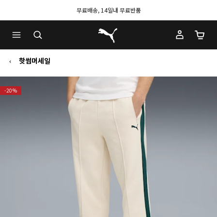
무료배송, 14일내 무료반품
푸마 홈
장바구
핫썸머세일
-20%