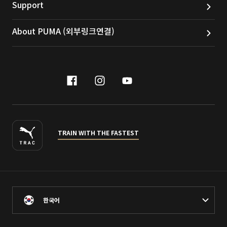
Support
About PUMA (외부링크연결)
facebook
instagram
youtube
naver
TRAIN WITH THE FASTEST
한국어